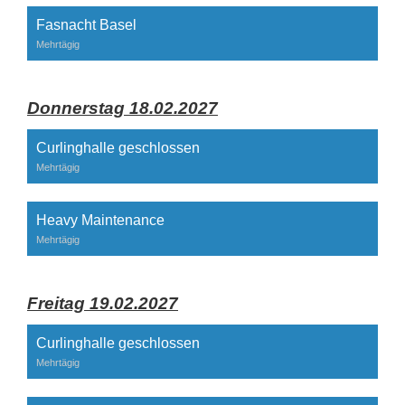
Fasnacht Basel
Mehrtägig
Donnerstag 18.02.2027
Curlinghalle geschlossen
Mehrtägig
Heavy Maintenance
Mehrtägig
Freitag 19.02.2027
Curlinghalle geschlossen
Mehrtägig